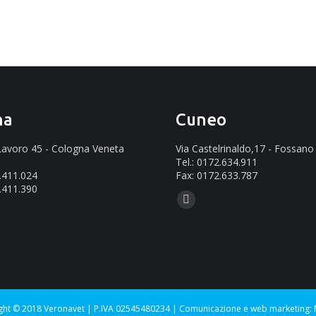
na
Cuneo
 Lavoro 45 - Cologna Veneta
Via Castelrinaldo,17 - Fossano
Tel.: 0172.634.911
2.411.024
Fax: 0172.633.787
.411.390
Ci puoi trovare su:
Mail
ovare su:
page
opens
in
new
window
ght © 2018 Veronavet | P.IVA 02545480234 |
Comunicazione e web marketing: 