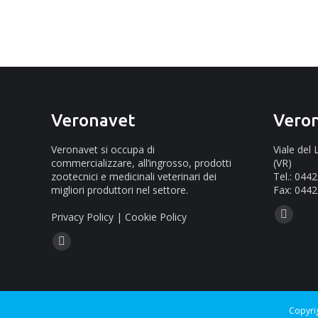
Veronavet
Vero
Veronavet si occupa di
Viale del
commercializzare, all’ingrosso, prodotti
(VR)
zootecnici e medicinali veterinari dei
Tel.: 044
migliori produttori nel settore.
Fax: 0442
Ci puoi tr
Privacy Policy
|
Cookie Policy
Mail
Ci puoi trovare su:
page
Facebook
opens
page
in
opens
new
in
Copyri
window