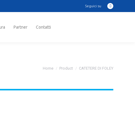
Seguici su
Instagram
ra
Partner
Contatti
Cerca:
page
opens
in
ura
Partner
Contatti
Cerca:
new
window
Tu sei qui:
Home
Product
CATETERE DI FOLEY