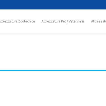
trezzatura Zootecnica
Attrezzatura Pet / Veterinaria
Attrezzatu
Attrezzatura Zootecnica
Attrezzatura Pet / Veterinaria
Attrezzat