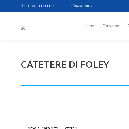
(+39)0442411024
info@veronavet.it
Home
Chi siamo
At
Home
Chi siamo
CATETERE DI FOLEY
Torna al catalogo
Cateteri