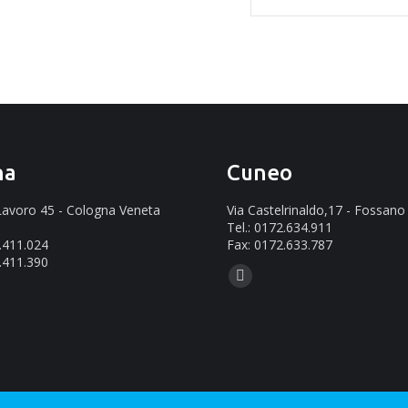
na
Cuneo
 Lavoro 45 - Cologna Veneta
Via Castelrinaldo,17 - Fossano
Tel.: 0172.634.911
2.411.024
Fax: 0172.633.787
.411.390
Ci puoi trovare su:
Mail
ovare su:
page
opens
in
new
window