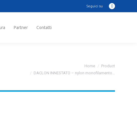
Seguici su
Instagram
ra
Partner
Contatti
Cerca:
page
opens
in
ura
Partner
Contatti
Cerca:
new
window
Tu sei qui:
Home
Product
DACLON INNESTATO – nylon monofilamento…