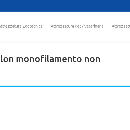
trezzatura Zootecnica
Attrezzatura Pet / Veterinaria
Attrezzatu
Attrezzatura Zootecnica
Attrezzatura Pet / Veterinaria
Attrezzat
lon monofilamento non