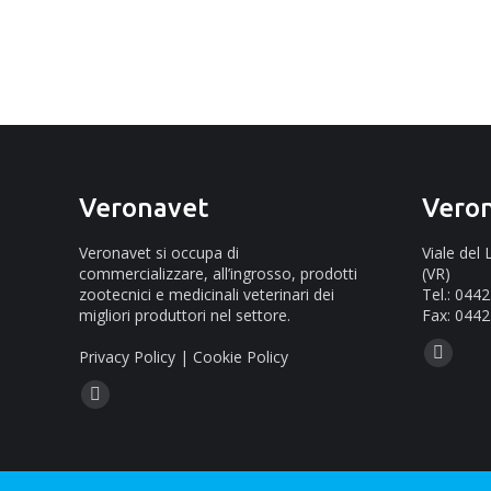
Veronavet
Vero
Veronavet si occupa di
Viale del
commercializzare, all’ingrosso, prodotti
(VR)
zootecnici e medicinali veterinari dei
Tel.: 044
migliori produttori nel settore.
Fax: 0442
Ci puoi tr
Privacy Policy
|
Cookie Policy
Mail
Ci puoi trovare su:
page
Facebook
opens
page
in
opens
new