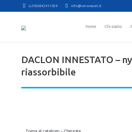
(+39)0442411024
info@veronavet.it
Home
Chi siamo
At
Home
Chi siamo
DACLON INNESTATO – ny
riassorbibile
Torna al catalogo
Chirurgia