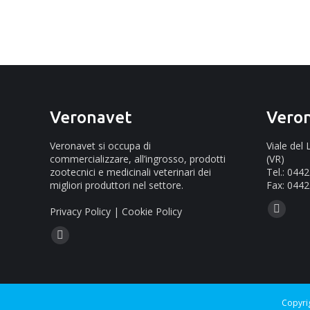
Veronavet
Vero
Veronavet si occupa di
Viale del
commercializzare, all’ingrosso, prodotti
(VR)
zootecnici e medicinali veterinari dei
Tel.: 044
migliori produttori nel settore.
Fax: 0442
Ci puoi tr
Privacy Policy
|
Cookie Policy
Mail
Ci puoi trovare su:
page
Facebook
opens
page
in
opens
new
in
Copyri
window