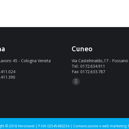
na
Cuneo
 Lavoro 45 - Cologna Veneta
Via Castelrinaldo,17 - Fossano
Tel.: 0172.634.911
2.411.024
Fax: 0172.633.787
.411.390
Ci puoi trovare su:
Mail
ovare su:
page
opens
in
new
window
ght © 2018 Veronavet | P.IVA 02545480234 |
Comunicazione e web marketing: 