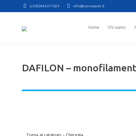
(+39)0442411024
info@veronavet.it
Home
Chi siamo
At
Home
Chi siamo
DAFILON – monofilamento
Torna al catalogo
Chirurgia