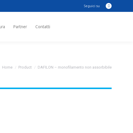
Seguici su
Instagram
ra
Partner
Contatti
Cerca:
page
opens
in
ura
Partner
Contatti
Cerca:
new
window
Tu sei qui:
Home
Product
DAFILON – monofilamento non assorbibile