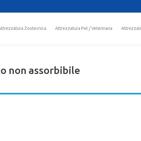
trezzatura Zootecnica
Attrezzatura Pet / Veterinaria
Attrezzatu
Attrezzatura Zootecnica
Attrezzatura Pet / Veterinaria
Attrezzat
 non assorbibile