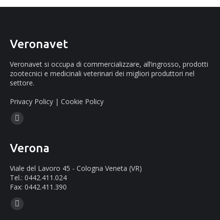
Veronavet
Veronavet si occupa di commercializzare, all’ingrosso, prodotti
zootecnici e medicinali veterinari dei migliori produttori nel
settore.
Privacy Policy
|
Cookie Policy
Ci puoi trovare su:
Facebook
page
Verona
opens
in
Viale del Lavoro 45 - Cologna Veneta (VR)
new
Tel.: 0442.411.024
Fax: 0442.411.390
window
Ci puoi trovare su:
Mail