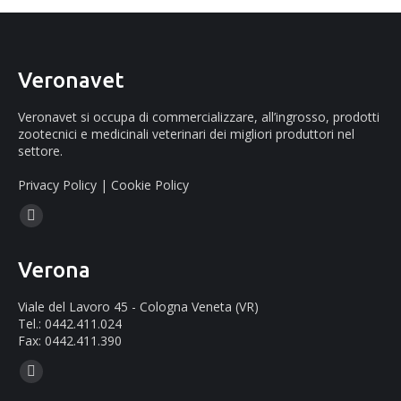
Veronavet
Veronavet si occupa di commercializzare, all’ingrosso, prodotti
zootecnici e medicinali veterinari dei migliori produttori nel
settore.
Privacy Policy
|
Cookie Policy
Ci puoi trovare su:
Facebook
page
Verona
opens
in
Viale del Lavoro 45 - Cologna Veneta (VR)
new
Tel.: 0442.411.024
Fax: 0442.411.390
window
Ci puoi trovare su:
Mail