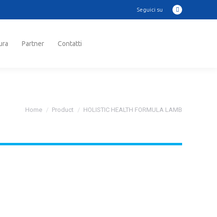
Seguici su
Instagram
ra
Partner
Contatti
Cerca:
page
opens
in
ura
Partner
Contatti
Cerca:
new
window
Tu sei qui:
Home
Product
HOLISTIC HEALTH FORMULA LAMB