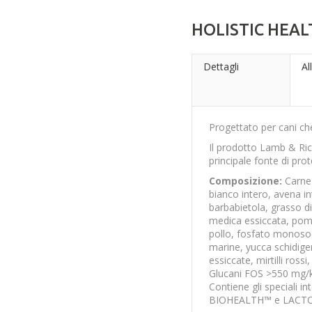
HOLISTIC HEA
Dettagli
Al
Progettato per cani che 
Il prodotto Lamb & Ri
principale fonte di prot
Composizione:
Carne 
bianco intero, avena in
barbabietola, grasso di
medica essiccata, pomo
pollo, fosfato monosod
marine, yucca schidige
essiccate, mirtilli ross
Glucani FOS >550 mg/kg
Contiene gli speciali i
BIOHEALTH™ e LACT