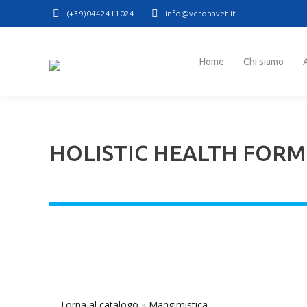
(+39)0442411024
info@veronavet.it
Home
Chi siamo
At
Home
Chi siamo
HOLISTIC HEALTH FOR
Torna al catalogo
Mangimistica