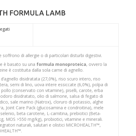
LTH FORMULA LAMB
legati
soffrono di allergie o di particolari disturbi digestivi.
ce è basato su una
formula monoproteica
, ovvero la
eine è costituita dalla sola carne di agnello.
d’agnello disidratata (27,0%), riso scuro intero, riso
tera, semi di lino, uova intere essiccate (6,0%), polpa di
 pollo (conservato con vitamine), piselli, carote, erba
doro disidratato, olio di salmone, salsa di fegato di
ico, sale marino (Natrox), cloruro di potassio, alghe
ra, Joint Care Pack (glucosamina e condroitina), mele
i, selenio, beta carotene, L-carnitina, prebiotici (Beta-
, MOS >550 mg/kg), probiotici, vitamine e minerali.
ntegratori naturali, salutari e olistici MICROHEALTH™,
OHEALTH™.