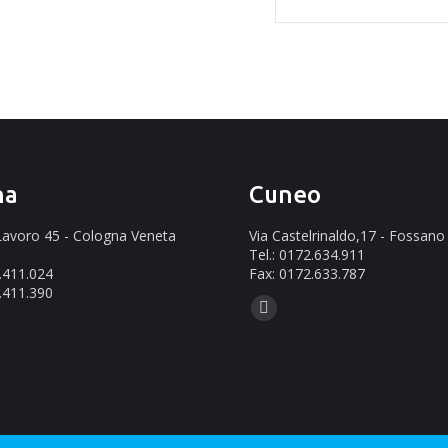
na
Cuneo
 Lavoro 45 - Cologna Veneta
Via Castelrinaldo,17 - Fossano
Tel.: 0172.634.911
2.411.024
Fax: 0172.633.787
.411.390
Ci puoi trovare su:
Mail
ovare su:
page
opens
in
new