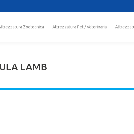
trezzatura Zootecnica
Attrezzatura Pet / Veterinaria
Attrezzatu
Attrezzatura Zootecnica
Attrezzatura Pet / Veterinaria
Attrezzat
MULA LAMB