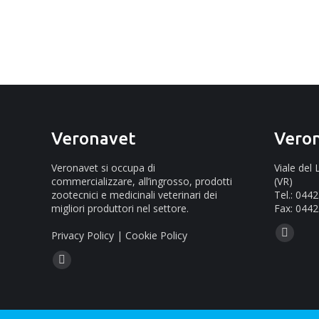
Veronavet
Vero
Veronavet si occupa di
Viale del
commercializzare, all’ingrosso, prodotti
(VR)
zootecnici e medicinali veterinari dei
Tel.: 044
migliori produttori nel settore.
Fax: 0442
Ci puoi tr
Privacy Policy
|
Cookie Policy
Mail
Ci puoi trovare su:
page
Facebook
opens
page
in
opens
new