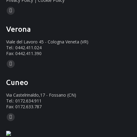
Privacy Policy
|
Cookie Policy
Ci puoi trovare su:
Facebook
page
Verona
opens
in
Viale del Lavoro 45 - Cologna Veneta (VR)
new
Tel.: 0442.411.024
Fax: 0442.411.390
window
Ci puoi trovare su:
Mail
page
Cuneo
opens
in
Via Castelrinaldo,17 - Fossano (CN)
new
Tel.: 0172.634.911
Fax: 0172.633.787
window
Ci puoi trovare su:
Mail
page
opens