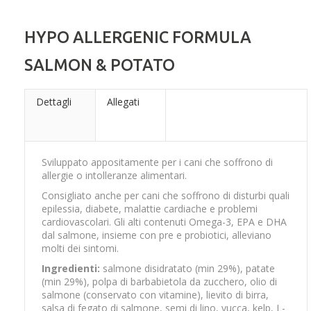
HYPO ALLERGENIC FORMULA
SALMON & POTATO
Dettagli
Allegati
Sviluppato appositamente per i cani che soffrono di
allergie o intolleranze alimentari.
Consigliato anche per cani che soffrono di disturbi quali
epilessia, diabete, malattie cardiache e problemi
cardiovascolari. Gli alti contenuti Omega-3, EPA e DHA
dal salmone, insieme con pre e probiotici, alleviano
molti dei sintomi.
Ingredienti:
salmone disidratato (min 29%), patate
(min 29%), polpa di barbabietola da zucchero, olio di
salmone (conservato con vitamine), lievito di birra,
salsa di fegato di salmone, semi di lino, yucca, kelp, L-