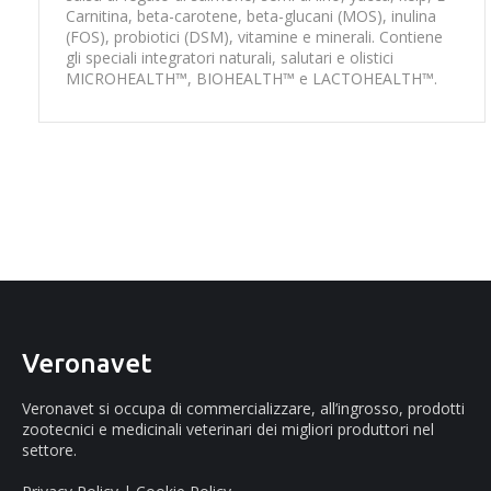
Carnitina, beta-carotene, beta-glucani (MOS), inulina
(FOS), probiotici (DSM), vitamine e minerali. Contiene
gli speciali integratori naturali, salutari e olistici
MICROHEALTH™, BIOHEALTH™ e LACTOHEALTH™.
Veronavet
Veronavet si occupa di commercializzare, all’ingrosso, prodotti
zootecnici e medicinali veterinari dei migliori produttori nel
settore.