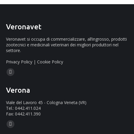
Veronavet
Veronavet si occupa di commercializzare, all’ingrosso, prodotti
zootecnici e medicinali veterinari dei migliori produttori nel
settore.
Privacy Policy
|
Cookie Policy
Ci puoi trovare su:
Facebook
page
Verona
opens
in
Viale del Lavoro 45 - Cologna Veneta (VR)
new
Tel.: 0442.411.024
Fax: 0442.411.390
window
Ci puoi trovare su:
Mail