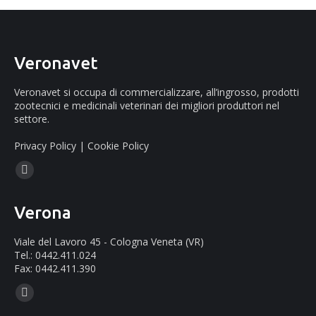
Veronavet
Veronavet si occupa di commercializzare, all’ingrosso, prodotti
zootecnici e medicinali veterinari dei migliori produttori nel
settore.
Privacy Policy
|
Cookie Policy
Ci puoi trovare su:
Facebook
page
Verona
opens
in
Viale del Lavoro 45 - Cologna Veneta (VR)
new
Tel.: 0442.411.024
Fax: 0442.411.390
window
Ci puoi trovare su:
Mail