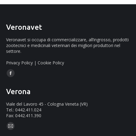
Veronavet
Veronavet si occupa di commercializzare, all’ingrosso, prodotti
zootecnici e medicinali veterinari dei migliori produttori nel
settore.
Privacy Policy
|
Cookie Policy
Ci puoi trovare su:
Facebook
page
Verona
opens
in
Viale del Lavoro 45 - Cologna Veneta (VR)
new
Tel.: 0442.411.024
Fax: 0442.411.390
window
Ci puoi trovare su:
Mail