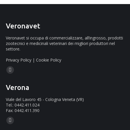
Veronavet
Veronavet si occupa di commercializzare, all’ingrosso, prodotti
zootecnici e medicinali veterinari dei migliori produttori nel
settore.
Privacy Policy
|
Cookie Policy
Ci puoi trovare su:
Facebook
page
Verona
opens
in
Viale del Lavoro 45 - Cologna Veneta (VR)
new
Tel.: 0442.411.024
Fax: 0442.411.390
window
Ci puoi trovare su:
Mail