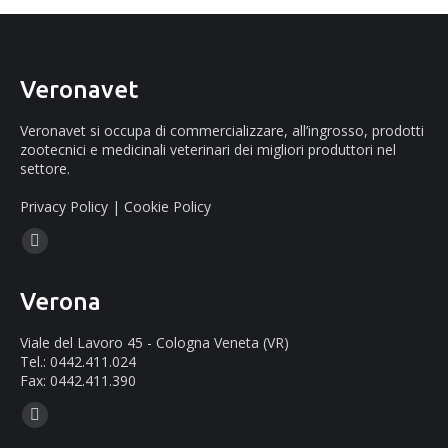
Veronavet
Veronavet si occupa di commercializzare, all’ingrosso, prodotti
zootecnici e medicinali veterinari dei migliori produttori nel
settore.
Privacy Policy
|
Cookie Policy
Ci puoi trovare su:
Facebook
page
Verona
opens
in
Viale del Lavoro 45 - Cologna Veneta (VR)
new
Tel.: 0442.411.024
Fax: 0442.411.390
window
Ci puoi trovare su:
Mail