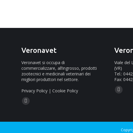
Veronavet
Vero
Veronavet si occupa di
Viale del
commercializzare, all’ingrosso, prodotti
(VR)
zootecnici e medicinali veterinari dei
Tel.: 044
migliori produttori nel settore.
Fax: 0442
Ci puoi tr
Privacy Policy
|
Cookie Policy
Mail
Ci puoi trovare su:
page
Facebook
opens
page
in
opens
new
in
Copyri
window