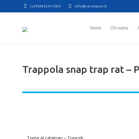
(+39)0442411024
info@veronavet.it
Home
Chi siamo
At
Home
Chi siamo
Trappola snap trap rat – 
Torna al catalogo
Topicidi