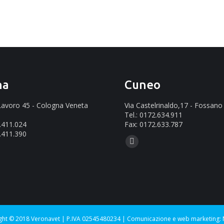
na
Cuneo
 Lavoro 45 - Cologna Veneta
Via Castelrinaldo,17 - Fossano
Tel.: 0172.634.911
2.411.024
Fax: 0172.633.787
.411.390
Ci puoi trovare su:
Mail
ovare su:
page
opens
in
new
window
ght © 2018 Veronavet | P.IVA 02545480234 |
Comunicazione e web marketing: 