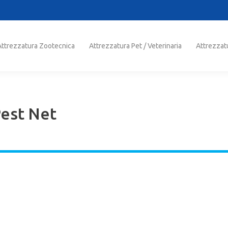
trezzatura Zootecnica
Attrezzatura Pet / Veterinaria
Attrezzatu
Attrezzatura Zootecnica
Attrezzatura Pet / Veterinaria
Attrezzat
Pest Net