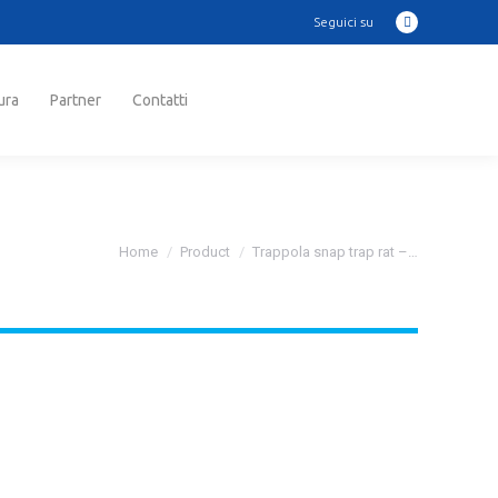
Seguici su
Instagram
ra
Partner
Contatti
Cerca:
page
opens
in
ura
Partner
Contatti
Cerca:
new
window
Tu sei qui:
Home
Product
Trappola snap trap rat –…