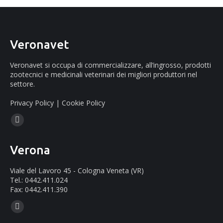
Veronavet
Veronavet si occupa di commercializzare, all’ingrosso, prodotti
zootecnici e medicinali veterinari dei migliori produttori nel
settore.
Privacy Policy
|
Cookie Policy
Ci puoi trovare su:
Facebook
page
Verona
opens
in
Viale del Lavoro 45 - Cologna Veneta (VR)
new
Tel.: 0442.411.024
Fax: 0442.411.390
window
Ci puoi trovare su:
Mail